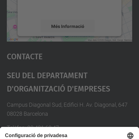
detalls i accepteu el servei per veure el
mapa.
Més Informació
Accepta
Contacte
powered by
Usercentrics Consent
Management Platform
Seu Del Departament
D'Organització D'Empreses
Campus Diagonal Sud, Edifici H. Av. Diagonal, 647
08028 Barcelona
Telèfon: 93 401 60 47