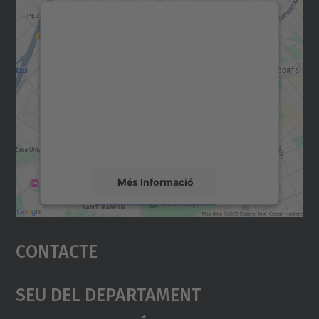
Necessitem el vostre
consentiment per carregar el
servei Google Maps!
Utilitzem un servei de tercers per incrustar
contingut del mapa que pugui recollir dades
sobre la vostra activitat. Reviseu-ne els
detalls i accepteu el servei per veure el
mapa.
Més Informació
Accepta
Contacte
powered by
Usercentrics Consent
Management Platform
Seu Del Departament